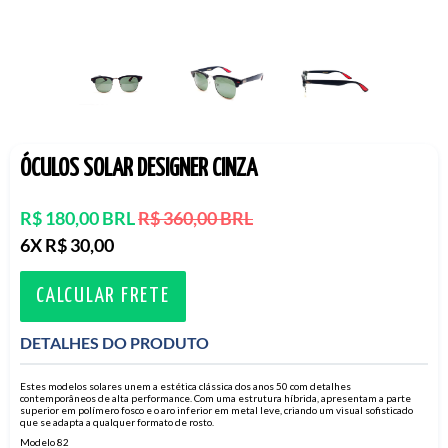
ÓCULOS SOLAR DESIGNER CINZA
Preço
R$ 180,00 BRL
R$ 360,00 BRL
normal
6X R$ 30,00
CALCULAR FRETE
DETALHES DO PRODUTO
Estes modelos solares unem a estética clássica dos anos 50 com detalhes
contemporâneos de alta performance. Com uma estrutura híbrida, apresentam a parte
superior em polímero fosco e o aro inferior em metal leve, criando um visual sofisticado
que se adapta a qualquer formato de rosto.
Modelo 82