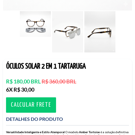
ÓCULOS SOLAR 2 EM 1 TARTARUGA
Preço
R$ 180,00 BRL
R$ 360,00 BRL
normal
6X R$ 30,00
CALCULAR FRETE
DETALHES DO PRODUTO
Versatilidade Inteligente e Estilo Atemporal
O modelo
Amber Tortoise
é a solução definitiva