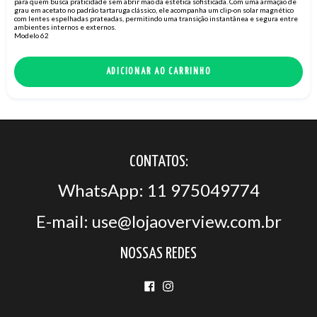
para quem busca praticidade sem abrir mão da estética sofisticada. Com uma armação de
grau em acetato no padrão tartaruga clássico, ele acompanha um clip-on solar magnético
com lentes espelhadas prateadas, permitindo uma transição instantânea e segura entre
ambientes internos e externos.
Modelo 62
ADICIONAR AO CARRINHO
CONTATOS:
WhatsApp: 11 975049774
E-mail:
use@lojaoverview.com.br
NOSSAS REDES
Facebook
Instagram